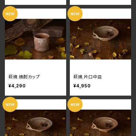
萩焼 焼酎カップ
萩焼 片口中皿
¥4,290
¥4,950