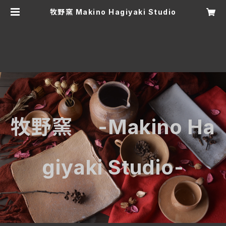
牧野窯 Makino Hagiyaki Studio
牧野窯 -Makino Ha
giyaki Studio-