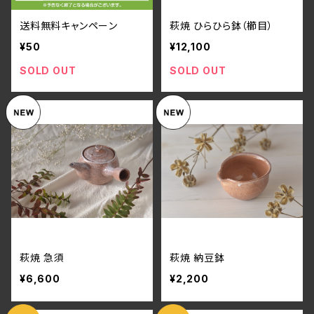
送料無料キャンペーン
萩焼 ひらひら鉢（櫛目）
¥50
¥12,100
SOLD OUT
SOLD OUT
萩焼 急須
萩焼 納豆鉢
¥6,600
¥2,200